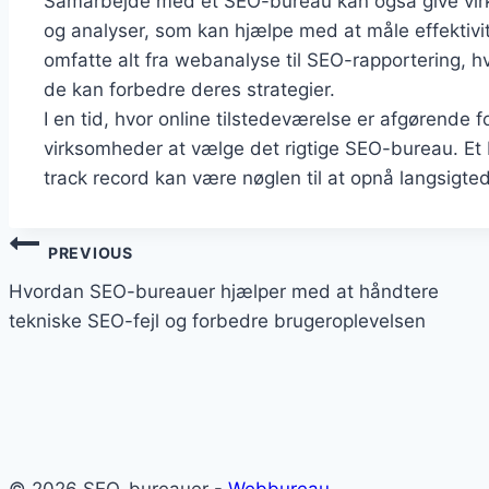
Samarbejde med et SEO-bureau kan også give vir
og analyser, som kan hjælpe med at måle effektivi
omfatte alt fra webanalyse til SEO-rapportering, hv
de kan forbedre deres strategier.
I en tid, hvor online tilstedeværelse er afgørende fo
virksomheder at vælge det rigtige SEO-bureau. E
track record kan være nøglen til at opnå langsigted
Indlægsnavigation
PREVIOUS
Hvordan SEO-bureauer hjælper med at håndtere
tekniske SEO-fejl og forbedre brugeroplevelsen
© 2026 SEO-bureauer -
Webbureau