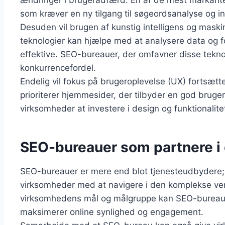
ændringer i brugeradfærd. En af de mest markante
som kræver en ny tilgang til søgeordsanalyse og in
Desuden vil brugen af kunstig intelligens og maskinl
teknologier kan hjælpe med at analysere data og fo
effektive. SEO-bureauer, der omfavner disse teknol
konkurrencefordel.
Endelig vil fokus på brugeroplevelse (UX) fortsætt
prioriterer hjemmesider, der tilbyder en god bruge
virksomheder at investere i design og funktionalite
SEO-bureauer som partnere i 
SEO-bureauer er mere end blot tjenesteudbydere; 
virksomheder med at navigere i den komplekse verd
virksomhedens mål og målgruppe kan SEO-bureauer
maksimerer online synlighed og engagement.