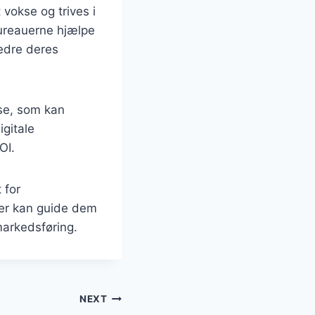
vokse og trives i
bureauerne hjælpe
bedre deres
se, som kan
gitale
OI.
 for
der kan guide dem
arkedsføring.
NEXT