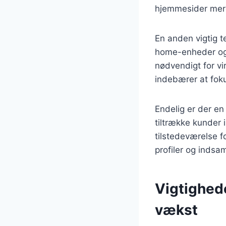
hjemmesider mere
En anden vigtig 
home-enheder og 
nødvendigt for v
indebærer at foku
Endelig er der en
tiltrække kunder 
tilstedeværelse f
profiler og inds
Vigtighed
vækst