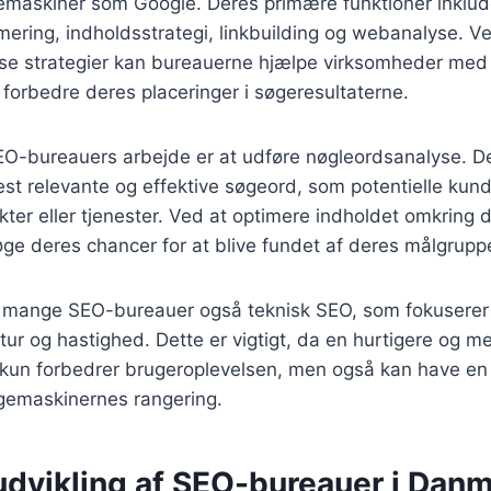
emaskiner som Google. Deres primære funktioner inklud
ring, indholdsstrategi, linkbuilding og webanalyse. Ve
se strategier kan bureauerne hjælpe virksomheder med 
g forbedre deres placeringer i søgeresultaterne.
SEO-bureauers arbejde er at udføre nøgleordsanalyse. D
est relevante og effektive søgeord, som potentielle kund
kter eller tjenester. Ved at optimere indholdet omkring
ge deres chancer for at blive fundet af deres målgrupp
 mange SEO-bureauer også teknisk SEO, som fokuserer 
ur og hastighed. Dette er vigtigt, da en hurtigere og m
kun forbedrer brugeroplevelsen, men også kan have en 
øgemaskinernes rangering.
 udvikling af SEO-bureauer i Dan