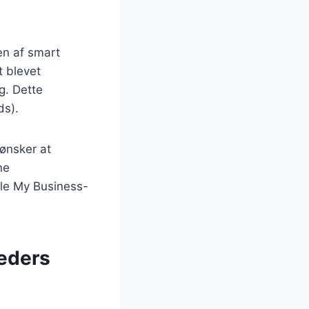
en af smart
 blevet
g. Dette
ds).
 ønsker at
ne
gle My Business-
eders