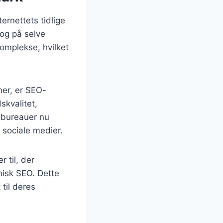
rnettets tidlige
og på selve
mplekse, hvilket
mer, er SEO-
skvalitet,
-bureauer nu
 sociale medier.
 til, der
isk SEO. Dette
til deres