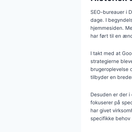
SEO-bureauer i Da
dage. I begyndels
hjemmesiden. Men
har ført til en æ
I takt med at Go
strategierne blev
brugeroplevelse o
tilbyder en brede
Desuden er der i 
fokuserer på spe
har givet virksom
specifikke behov 