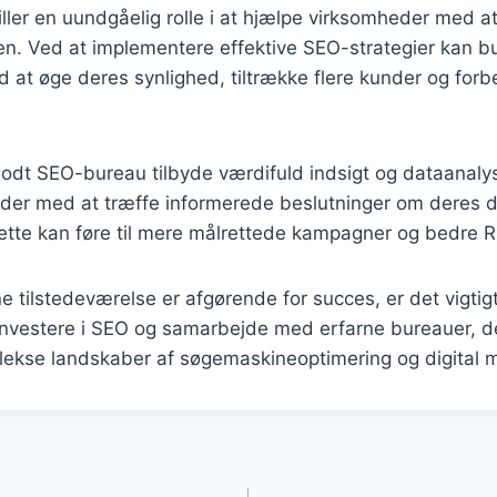
ler en uundgåelig rolle i at hjælpe virksomheder med at 
den. Ved at implementere effektive SEO-strategier kan 
 at øge deres synlighed, tiltrække flere kunder og for
odt SEO-bureau tilbyde værdifuld indsigt og dataanaly
der med at træffe informerede beslutninger om deres di
ette kan føre til mere målrettede kampagner og bedre R
ine tilstedeværelse er afgørende for succes, er det vigtigt
investere i SEO og samarbejde med erfarne bureauer, 
kse landskaber af søgemaskineoptimering og digital m
gation