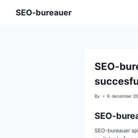
Skip
SEO-bureauer
to
content
SEO-burea
succesfu
By
9. december 2
SEO-burea
SEO-bureauer spil