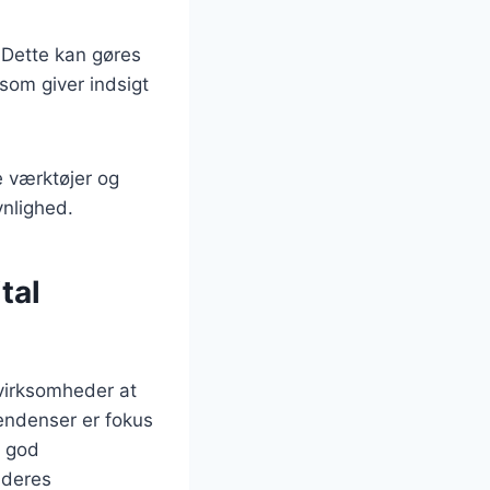
 Dette kan gøres
som giver indsigt
e værktøjer og
ynlighed.
tal
 virksomheder at
endenser er fokus
n god
 deres