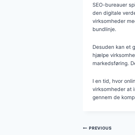
SEO-bureauer spil
den digitale ver
virksomheder med
bundlinje.
Desuden kan et g
hjælpe virksomhe
markedsføring. D
I en tid, hvor onl
virksomheder at 
gennem de komple
Indlægsnavi
PREVIOUS