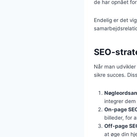
de har opnået fo
Endelig er det v
samarbejdsrelati
SEO-strat
Når man udvikler 
sikre succes. Dis
Nøgleordsan
integrer dem 
On-page SE
billeder, for
Off-page SE
at øge din h