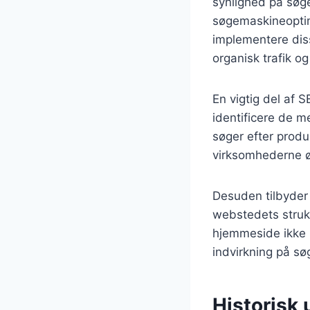
synlighed på søg
søgemaskineoptime
implementere dis
organisk trafik o
En vigtig del af 
identificere de m
søger efter produ
virksomhederne ø
Desuden tilbyder
webstedets strukt
hjemmeside ikke 
indvirkning på s
Historisk