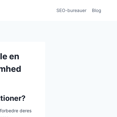
SEO-bureauer
Blog
le en
somhed
tioner?
 forbedre deres