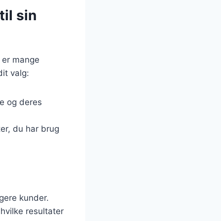
il sin
r er mange
it valg:
he og deres
ter, du har brug
igere kunder.
hvilke resultater