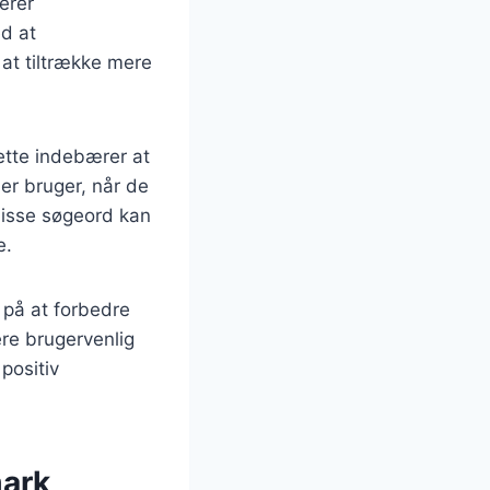
erer
d at
at tiltrække mere
ette indebærer at
er bruger, når de
 disse søgeord kan
e.
på at forbedre
ere brugervenlig
positiv
mark