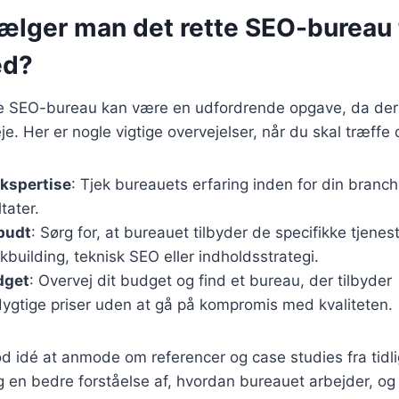
ælger man det rette SEO-bureau t
ed?
te SEO-bureau kan være en udfordrende opgave, da de
je. Her er nogle vigtige overvejelser, når du skal træffe d
ekspertise
: Tjek bureauets erfaring inden for din branc
ltater.
lbudt
: Sørg for, at bureauet tilbyder de specifikke tjenes
nkbuilding, teknisk SEO eller indholdsstrategi.
dget
: Overvej dit budget og find et bureau, der tilbyder
ygtige priser uden at gå på kompromis med kvaliteten.
d idé at anmode om referencer og case studies fra tidl
g en bedre forståelse af, hvordan bureauet arbejder, og 