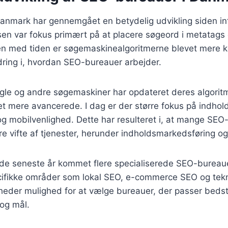
nmark har gennemgået en betydelig udvikling siden inte
en var fokus primært på at placere søgeord i metatags 
 med tiden er søgemaskinealgoritmerne blevet mere ko
ndring i, hvordan SEO-bureauer arbejder.
ogle og andre søgemaskiner har opdateret deres algorit
et mere avancerede. I dag er der større fokus på indhold
g mobilvenlighed. Dette har resulteret i, at mange SEO
re vifte af tjenester, herunder indholdsmarkedsføring og
de seneste år kommet flere specialiserede SEO-bureauer
cifikke områder som lokal SEO, e-commerce SEO og tekn
heder mulighed for at vælge bureauer, der passer bedst 
og mål.