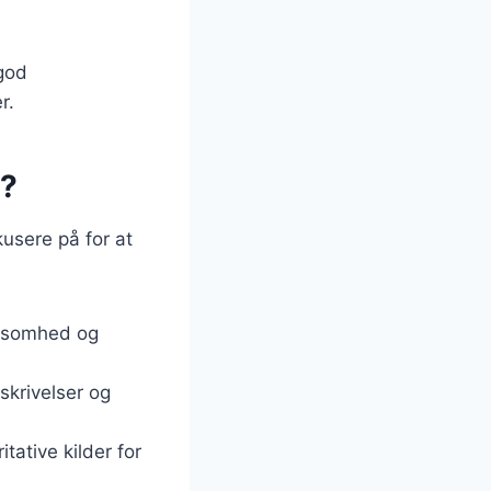
god
r.
å?
usere på for at
irksomhed og
skrivelser og
tative kilder for