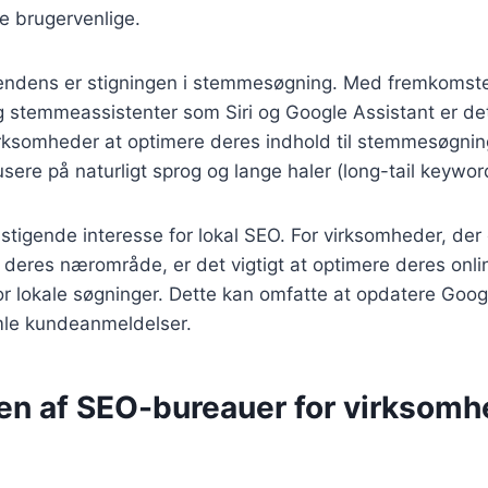
 brugervenlige.
tendens er stigningen i stemmesøgning. Med fremkomst
stemmeassistenter som Siri og Google Assistant er det
irksomheder at optimere deres indhold til stemmesøgnin
sere på naturligt sprog og lange haler (long-tail keywor
 stigende interesse for lokal SEO. For virksomheder, der
i deres nærområde, er det vigtigt at optimere deres onli
or lokale søgninger. Dette kan omfatte at opdatere Goo
amle kundeanmeldelser.
en af SEO-bureauer for virksomh