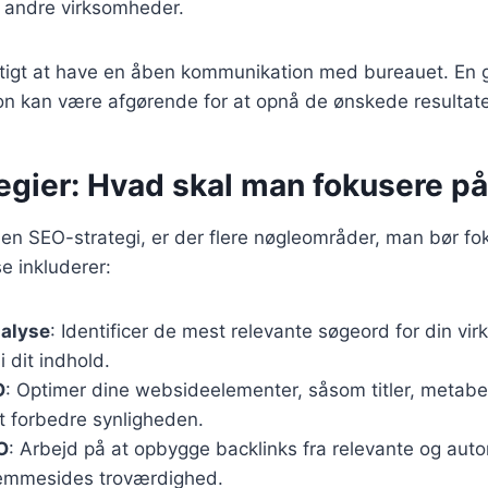
r andre virksomheder.
igtigt at have en åben kommunikation med bureauet. En 
on kan være afgørende for at opnå de ønskede resultate
egier: Hvad skal man fokusere p
en SEO-strategi, er der flere nøgleområder, man bør fok
se inkluderer:
alyse
: Identificer de mest relevante søgeord for din v
i dit indhold.
O
: Optimer dine websideelementer, såsom titler, metabe
 at forbedre synligheden.
O
: Arbejd på at opbygge backlinks fra relevante og autori
jemmesides troværdighed.