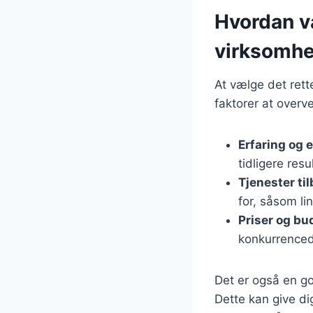
Hvordan v
virksomh
At vælge det ret
faktorer at overve
Erfaring og 
tidligere resu
Tjenester ti
for, såsom li
Priser og bu
konkurrenced
Det er også en go
Dette kan give di