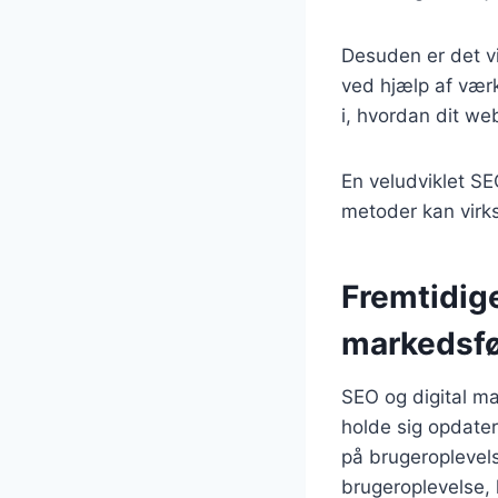
Desuden er det vi
ved hjælp af vær
i, hvordan dit we
En veludviklet S
metoder kan virk
Fremtidige
markedsfø
SEO og digital ma
holde sig opdate
på brugeroplevels
brugeroplevelse, 