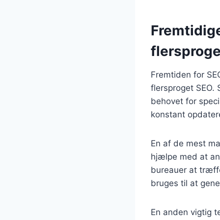
Fremtidig
flersprog
Fremtiden for SE
flersproget SEO. 
behovet for speci
konstant opdater
En af de mest mar
hjælpe med at ana
bureauer at træf
bruges til at gen
En anden vigtig t