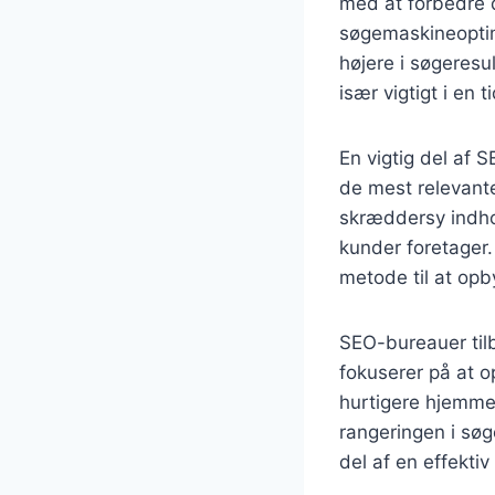
med at forbedre 
søgemaskineoptim
højere i søgeresul
især vigtigt i en 
En vigtig del af 
de mest relevant
skræddersy indho
kunder foretager
metode til at opb
SEO-bureauer til
fokuserer på at o
hurtigere hjemme
rangeringen i søg
del af en effektiv