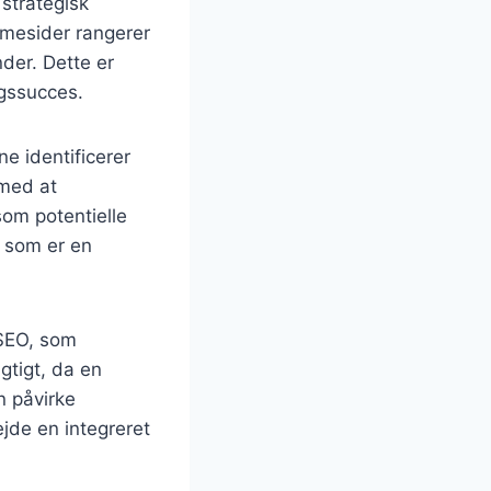
strategisk
mmesider rangerer
nder. Dette er
ngssucces.
e identificerer
 med at
om potentielle
 som er en
 SEO, som
gtigt, da en
n påvirke
jde en integreret