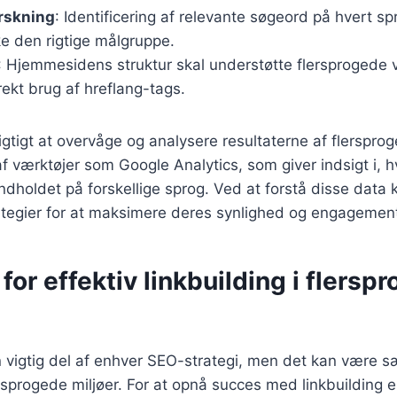
rskning
: Identificering af relevante søgeord på hvert s
kke den rigtige målgruppe.
: Hjemmesidens struktur skal understøtte flersprogede v
ekt brug af hreflang-tags.
gtigt at overvåge og analysere resultaterne af flerspro
f værktøjer som Google Analytics, som giver indsigt i, 
ndholdet på forskellige sprog. Ved at forstå disse data
rategier for at maksimere deres synlighed og engagemen
 for effektiv linkbuilding i flersp
n vigtig del af enhver SEO-strategi, men det kan være sæ
rsprogede miljøer. For at opnå succes med linkbuilding er