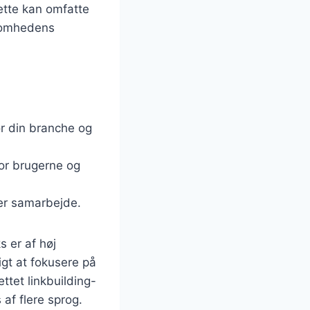
Dette kan omfatte
ksomhedens
or din branche og
for brugerne og
ler samarbejde.
s er af høj
igt at fokusere på
tet linkbuilding-
af flere sprog.