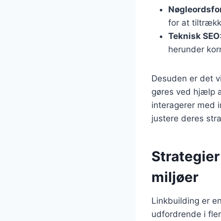
Nøgleordsfo
for at tiltræ
Teknisk SEO
herunder korr
Desuden er det vi
gøres ved hjælp a
interagerer med i
justere deres st
Strategier
miljøer
Linkbuilding er e
udfordrende i fle