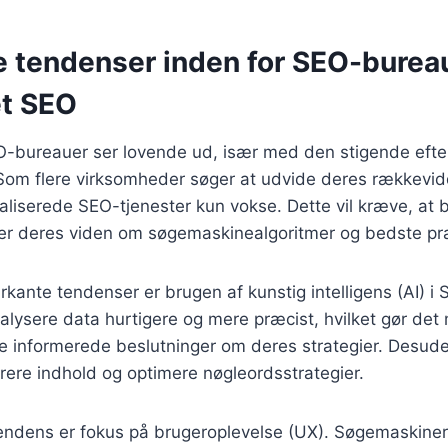
e tendenser inden for SEO-burea
et SEO
O-bureauer ser lovende ud, især med den stigende efter
Som flere virksomheder søger at udvide deres rækkevidde
aliserede SEO-tjenester kun vokse. Dette vil kræve, at
er deres viden om søgemaskinealgoritmer og bedste pra
kante tendenser er brugen af kunstig intelligens (AI) i 
lysere data hurtigere og mere præcist, hvilket gør det m
fe informerede beslutninger om deres strategier. Desud
erere indhold og optimere nøgleordsstrategier.
endens er fokus på brugeroplevelse (UX). Søgemaskiner p