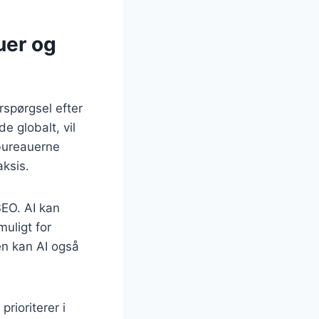
uer og
spørgsel efter
 globalt, vil
 bureauerne
ksis.
SEO. AI kan
uligt for
en kan AI også
rioriterer i