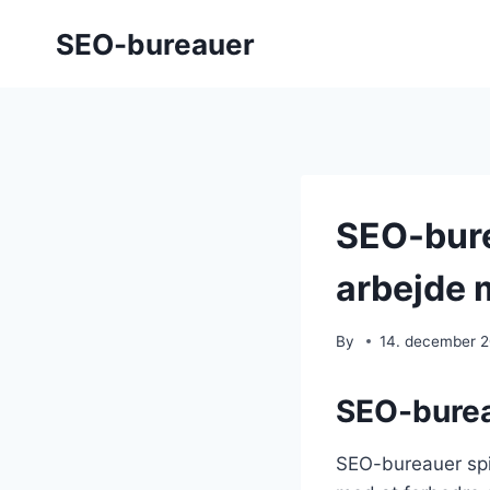
Skip
SEO-bureauer
to
content
SEO-bure
arbejde 
By
14. december 
SEO-bureau
SEO-bureauer spil