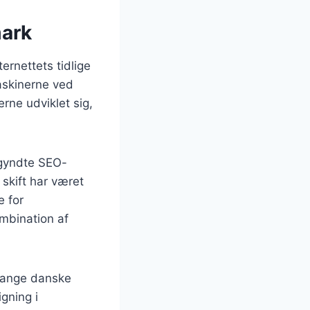
mark
rnettets tidlige
askinerne ved
ne udviklet sig,
egyndte SEO-
skift har været
e for
ombination af
 mange danske
igning i