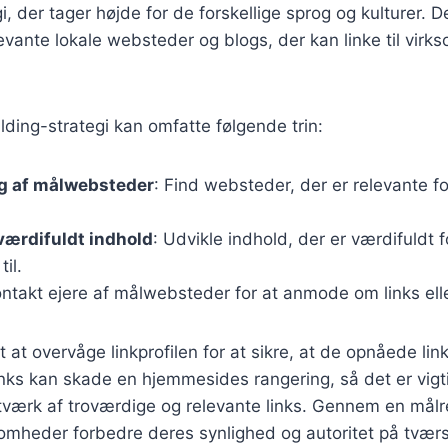
i, der tager højde for de forskellige sprog og kulturer. 
elevante lokale websteder og blogs, der kan linke til vir
ilding-strategi kan omfatte følgende trin:
ng af målwebsteder
: Find websteder, der er relevante f
værdifuldt indhold
: Udvikle indhold, der er værdifuldt 
til.
ontakt ejere af målwebsteder for at anmode om links el
t at overvåge linkprofilen for at sikre, at de opnåede link
 links kan skade en hjemmesides rangering, så det er vigt
værk af troværdige og relevante links. Gennem en målret
somheder forbedre deres synlighed og autoritet på tværs 