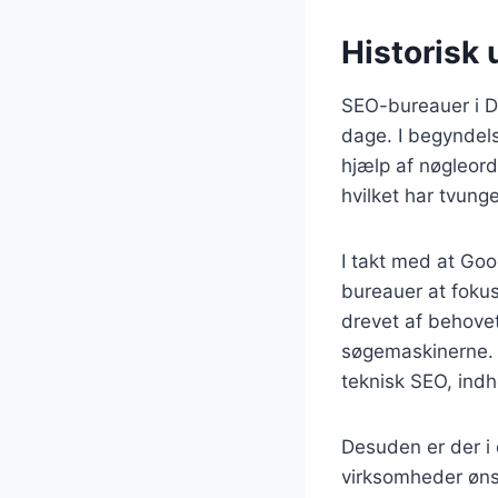
Historisk
SEO-bureauer i Da
dage. I begyndel
hjælp af nøgleor
hvilket har tvung
I takt med at Go
bureauer at fokus
drevet af behovet 
søgemaskinerne. I
teknisk SEO, indh
Desuden er der i
virksomheder ønske