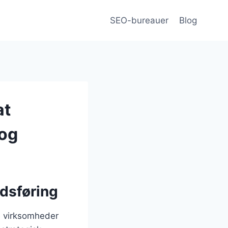
SEO-bureauer
Blog
at
rog
edsføring
pe virksomheder