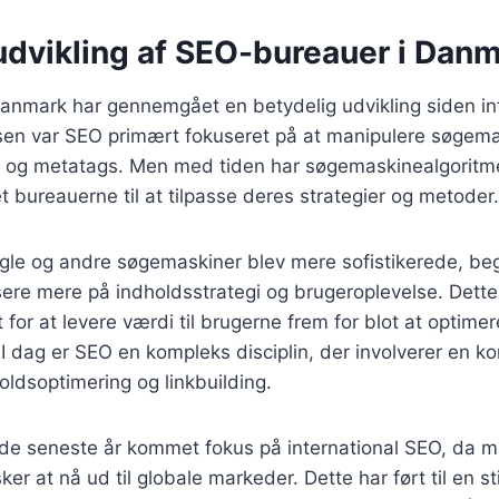
 udvikling af SEO-bureauer i Dan
nmark har gennemgået en betydelig udvikling siden inte
sen var SEO primært fokuseret på at manipulere søgem
d og metatags. Men med tiden har søgemaskinealgoritmer
et bureauerne til at tilpasse deres strategier og metoder.
ogle og andre søgemaskiner blev mere sofistikerede, b
ere mere på indholdsstrategi og brugeroplevelse. Dette 
for at levere værdi til brugerne frem for blot at optimer
 dag er SEO en kompleks disciplin, der involverer en k
oldsoptimering og linkbuilding.
 de seneste år kommet fokus på international SEO, da
r at nå ud til globale markeder. Dette har ført til en st