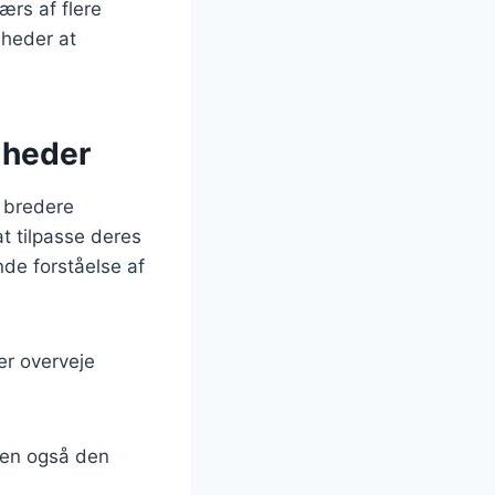
ærs af flere
mheder at
mheder
t bredere
t tilpasse deres
nde forståelse af
er overveje
 men også den