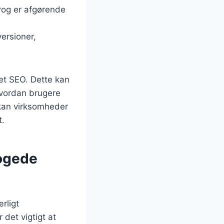
prog er afgørende
ersioner,
get SEO. Dette kan
hvordan brugere
 kan virksomheder
t.
rogede
rligt
 det vigtigt at