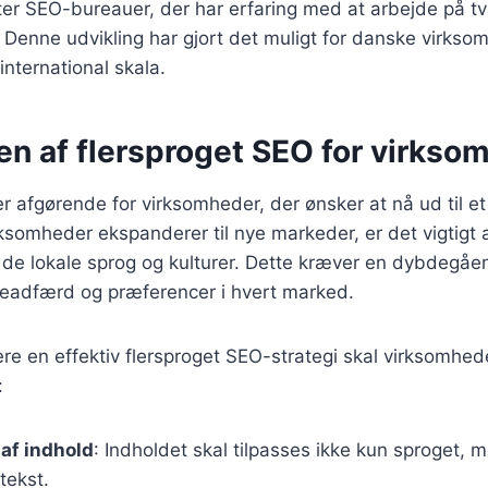
ter SEO-bureauer, der har erfaring med at arbejde på tv
. Denne udvikling har gjort det muligt for danske virkso
international skala.
en af flersproget SEO for virkso
r afgørende for virksomheder, der ønsker at nå ud til e
ksomheder ekspanderer til nye markeder, er det vigtigt a
l de lokale sprog og kulturer. Dette kræver en dybdegåe
geadfærd og præferencer i hvert marked.
re en effektiv flersproget SEO-strategi skal virksomhed
:
 af indhold
: Indholdet skal tilpasses ikke kun sproget,
tekst.