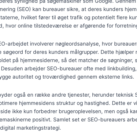
deres synlighed på søgemaskiner som Google. Gennem 
ering (SEO) kan bureauer sikre, at deres kunders hje
taterne, hvilket fører til øget trafik og potentielt flere ku
tid, hvor online tilstedeværelse er afgørende for forretni
SEO-arbejdet involverer nøgleordsanalyse, hvor bureauern
e søgeord for deres kunders målgrupper. Dette hjælper
ldet på hjemmesiderne, så det matcher de søgninger, s
. Desuden arbejder SEO-bureauer ofte med linkbuilding,
ygge autoritet og troværdighed gennem eksterne links.
byder også en række andre tjenester, herunder teknisk
ptimere hjemmesidens struktur og hastighed. Dette er vi
side ikke kun forbedrer brugeroplevelsen, men også ka
emaskinerne positivt. Samlet set er SEO-bureauers arbe
 digital marketingstrategi.