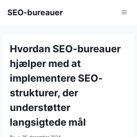
Skip
SEO-bureauer
to
content
Hvordan SEO-bureauer
hjælper med at
implementere SEO-
strukturer, der
understøtter
langsigtede mål
By
25. december 2024