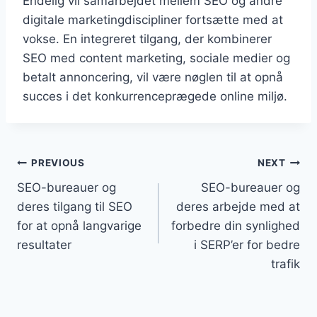
Endelig vil samarbejdet mellem SEO og andre
digitale marketingdiscipliner fortsætte med at
vokse. En integreret tilgang, der kombinerer
SEO med content marketing, sociale medier og
betalt annoncering, vil være nøglen til at opnå
succes i det konkurrenceprægede online miljø.
Indlægsnavigation
PREVIOUS
NEXT
SEO-bureauer og
SEO-bureauer og
deres tilgang til SEO
deres arbejde med at
for at opnå langvarige
forbedre din synlighed
resultater
i SERP’er for bedre
trafik