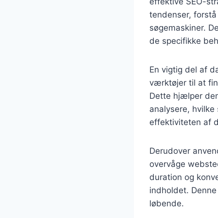
effektive SEO-str
tendenser, forst
søgemaskiner. Det
de specifikke be
En vigtig del af 
værktøjer til at 
Dette hjælper dem
analysere, hvilke 
effektiviteten af 
Derudover anvend
overvåge websted
duration og konve
indholdet. Denne 
løbende.