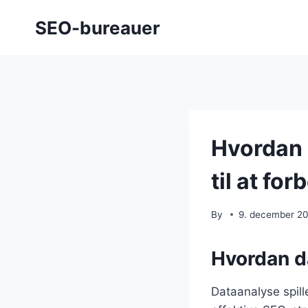
Skip
SEO-bureauer
to
content
Hvordan 
til at fo
By
9. december 2
Hvordan d
Dataanalyse spill