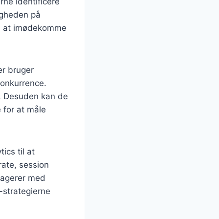
ne identificere
ligheden på
til at imødekomme
er bruger
konkurrence.
k. Desuden kan de
e for at måle
cs til at
ate, session
eragerer med
-strategierne