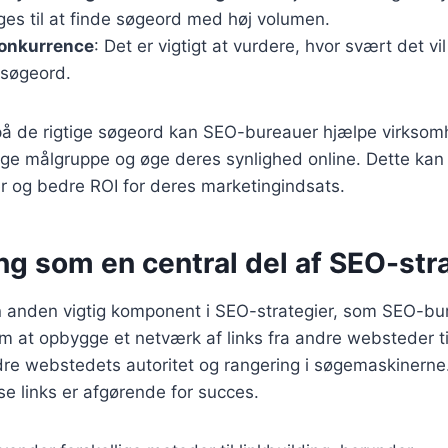
es til at finde søgeord med høj volumen.
konkurrence
: Det er vigtigt at vurdere, hvor svært det v
 søgeord.
på de rigtige søgeord kan SEO-bureauer hjælpe virkso
tige målgruppe og øge deres synlighed online. Dette kan f
r og bedre ROI for deres marketingindsats.
ng som en central del af SEO-str
en anden vigtig komponent i SEO-strategier, som SEO-bu
m at opbygge et netværk af links fra andre websteder ti
dre webstedets autoritet og rangering i søgemaskinerne.
se links er afgørende for succes.