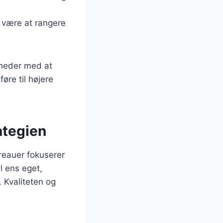
il være at rangere
mheder med at
øre til højere
ategien
reauer fokuserer
l ens eget,
 Kvaliteten og