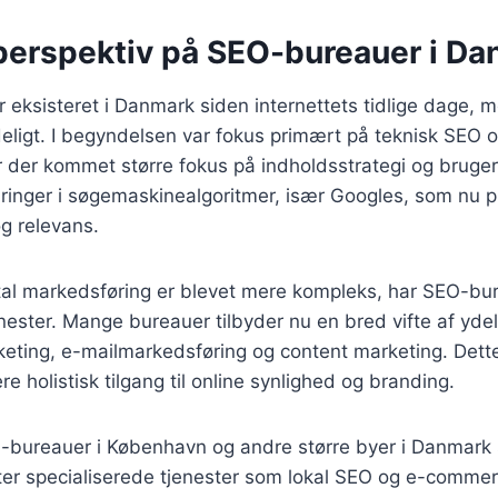
 perspektiv på SEO-bureauer i D
eksisteret i Danmark siden internettets tidlige dage, m
deligt. I begyndelsen var fokus primært på teknisk SEO og
 der kommet større fokus på indholdsstrategi og bruger
ringer i søgemaskinealgoritmer, især Googles, som nu pr
og relevans.
ital markedsføring er blevet mere kompleks, har SEO-bu
nester. Mange bureauer tilbyder nu en bred vifte af yde
keting, e-mailmarkedsføring og content marketing. Dett
ere holistisk tilgang til online synlighed og branding.
bureauer i København og andre større byer i Danmark se
fter specialiserede tjenester som lokal SEO og e-comme