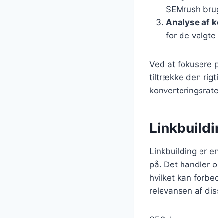
SEMrush brug
Analyse af 
for de valgte
Ved at fokusere 
tiltrække den rig
konverteringsrate
Linkbuildi
Linkbuilding er 
på. Det handler o
hvilket kan forbe
relevansen af dis