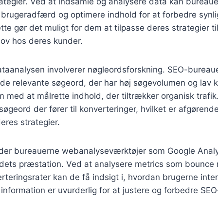
ategier. Ved at indsamle og analysere data kan bureauer
å brugeradfærd og optimere indhold for at forbedre syn
te gør det muligt for dem at tilpasse deres strategier 
hov hos deres kunder.
dataanalysen involverer nøgleordsforskning. SEO-bureau
finde relevante søgeord, der har høj søgevolumen og lav 
 med at målrette indhold, der tiltrækker organisk trafi
søgeord der fører til konverteringer, hvilket er afgørend
deres strategier.
er bureauerne webanalyseværktøjer som Google Analyti
ets præstation. Ved at analysere metrics som bounce r
rteringsrater kan de få indsigt i, hvordan brugerne int
information er uvurderlig for at justere og forbedre SEO