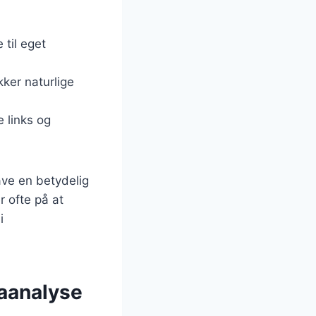
 til eget
kker naturlige
 links og
ave en betydelig
r ofte på at
i
taanalyse