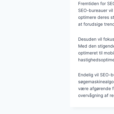
Fremtiden for SE
SEO-bureauer vil
optimere deres st
at forudsige trend
Desuden vil fokus
Med den stigende
optimeret til mob
hastighedsoptimer
Endelig vil SEO-b
søgemaskinealgor
være afgørende fo
overvågning af res