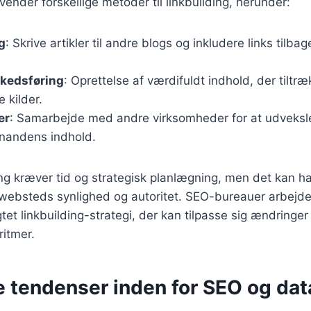
nder forskellige metoder til linkbuilding, herunder:
g
: Skrive artikler til andre blogs og inkludere links tilbage
kedsføring
: Oprettelse af værdifuldt indhold, der tiltræ
e kilder.
er
: Samarbejde med andre virksomheder for at udveksle
nandens indhold.
ding kræver tid og strategisk planlægning, men det kan h
 websteds synlighed og autoritet. SEO-bureauer arbejde
tet linkbuilding-strategi, der kan tilpasse sig ændringer 
itmer.
e tendenser inden for SEO og da