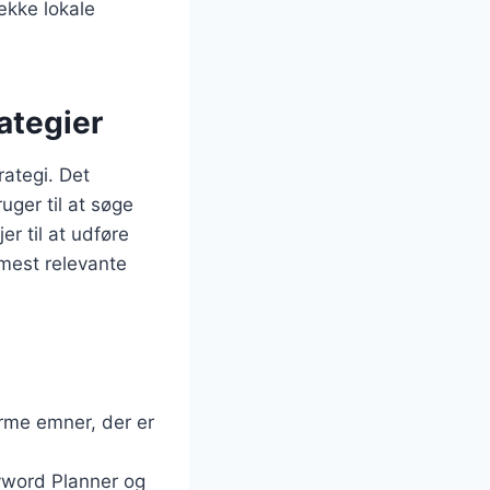
ække lokale
ategier
ategi. Det
uger til at søge
er til at udføre
 mest relevante
orme emner, der er
yword Planner og