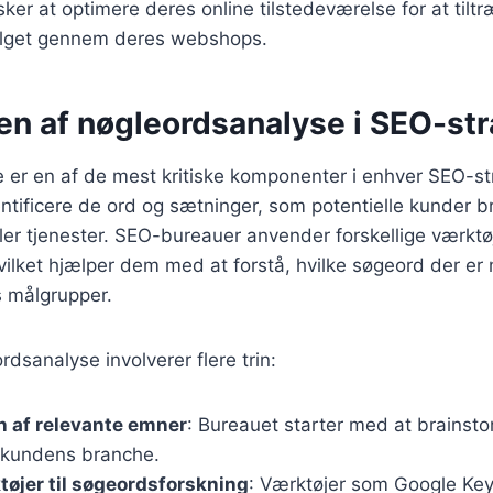
er at optimere deres online tilstedeværelse for at tiltr
alget gennem deres webshops.
en af nøgleordsanalyse i SEO-str
er en af de mest kritiske komponenter i enhver SEO-str
ntificere de ord og sætninger, som potentielle kunder br
ller tjenester. SEO-bureauer anvender forskellige værktøj
ilket hjælper dem med at forstå, hvilke søgeord der er
s målgrupper.
rdsanalyse involverer flere trin:
on af relevante emner
: Bureauet starter med at brainst
r kundens branche.
tøjer til søgeordsforskning
: Værktøjer som Google Ke