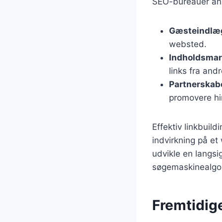
SEO-bureauer anve
Gæsteindlæ
websted.
Indholdsmar
links fra andr
Partnerskab
promovere hi
Effektiv linkbuil
indvirkning på et
udvikle en langsig
søgemaskinealgor
Fremtidig