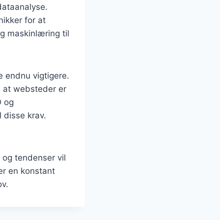
dataanalyse.
ikker for at
g maskinlæring til
e endnu vigtigere.
, at websteder er
O og
 disse krav.
og tendenser vil
er en konstant
ov.