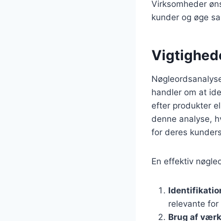
Virksomheder ønsk
kunder og øge s
Vigtighed
Nøgleordsanalyse 
handler om at ide
efter produkter e
denne analyse, hv
for deres kunder
En effektiv nøgleo
Identifikati
relevante fo
Brug af værk