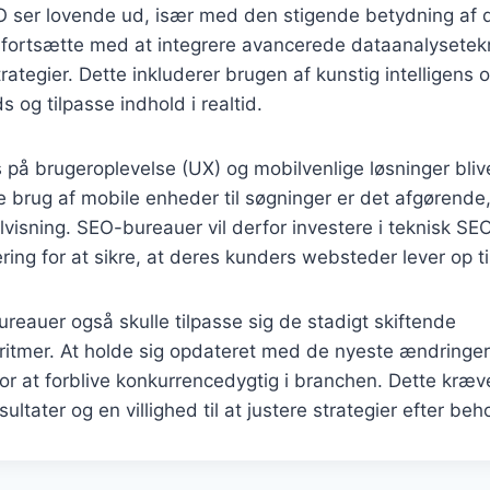
O ser lovende ud, især med den stigende betydning af 
 fortsætte med at integrere avancerede dataanalysetekn
rategier. Dette inkluderer brugen af kunstig intelligens o
s og tilpasse indhold i realtid.
 på brugeroplevelse (UX) og mobilvenlige løsninger bliv
 brug af mobile enheder til søgninger er det afgørende
ilvisning. SEO-bureauer vil derfor investere i teknisk SE
ing for at sikre, at deres kunders websteder lever op til
ureauer også skulle tilpasse sig de stadigt skiftende
itmer. At holde sig opdateret med de nyeste ændringer 
r at forblive konkurrencedygtig i branchen. Dette kræv
ultater og en villighed til at justere strategier efter beh