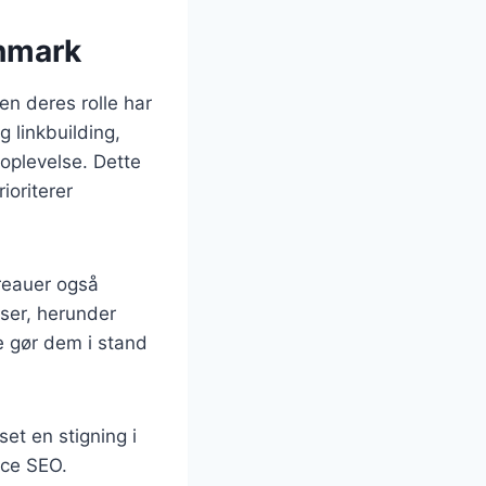
anmark
en deres rolle har
 linkbuilding,
oplevelse. Dette
ioriterer
reauer også
lser, herunder
e gør dem i stand
t en stigning i
rce SEO.