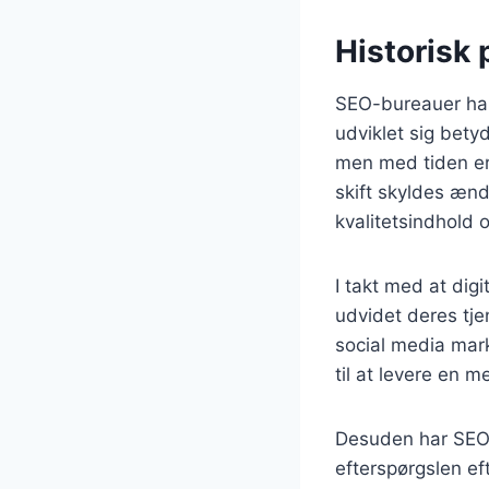
Historisk
SEO-bureauer har 
udviklet sig bety
men med tiden er
skift skyldes ænd
kvalitetsindhold 
I takt med at dig
udvidet deres tje
social media mar
til at levere en m
Desuden har SEO-
efterspørgslen e